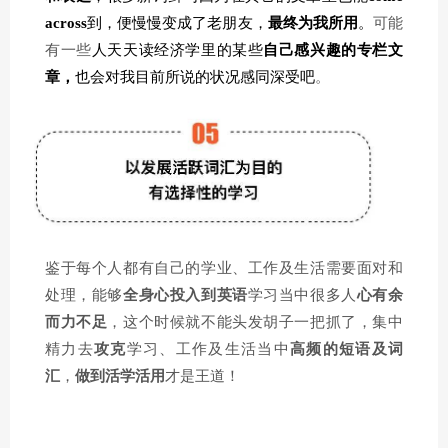
across
到，便慢慢变成了老朋友，
最终为我所用
。
可能
有一些
人天天读经济学里的某些
自己感兴趣的专栏文
章，
也会对我目前所说的状况感同深受吧
。
鉴于每个人都有自己的学业、工作及生活需要面对和
处理，能够
全身心投入到英语
学习当中很多人
心有余
而力不足
，这个时候就不能头发胡子一把抓了，集中
精力去
攻克
学习、工作及生活当中
高频的短语及词
汇
，
做到活学活用
才是王道！