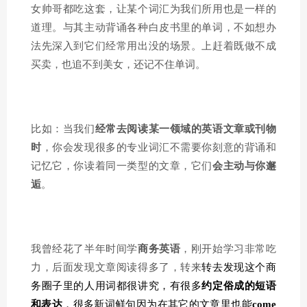
女帅哥都吃这套，让某个词汇为我们所用也是一样的
道理。与其主动背诵各种白皮书里的单词，不如想办
法先深入到它们经常用出没的场景。上赶着既做不成
买卖，也追不到美女，还记不住单词。
比如：当我们
经常去阅读某一领域的英语文章或刊物
时
，你会发现很多的专业词汇不需要你刻意的背诵和
记忆它，你读着同一类型的文章，它们
会主动与你邂
逅
。
我曾经花了半年时间学
商务英语
，刚开始学习非常吃
力，后面发现文章阅读得多了，转来
转去发现这个商
务圈子里的人用词都很讲究，有很多
约定俗成的短语
和表达
，很多新词鲜句因为在其它的文章里也能
come