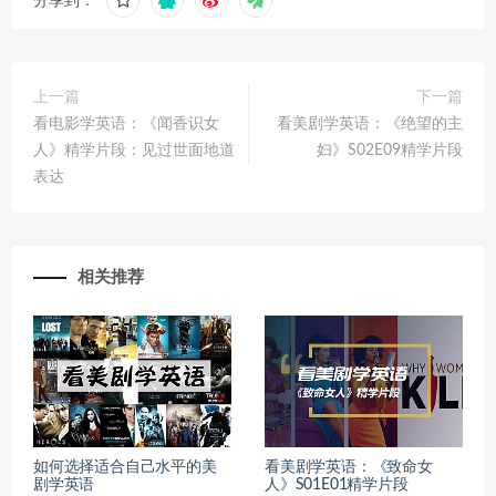
分享到：
上一篇
下一篇
看电影学英语：《闻香识女
看美剧学英语：《绝望的主
人》精学片段：见过世面地道
妇》S02E09精学片段
表达
相关推荐
如何选择适合自己水平的美
看美剧学英语：《致命女
剧学英语
人》S01E01精学片段