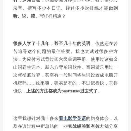
竹，运用自如
，你需要阅读多少本小说、收听多少段
录音、撰写多少本日记、经过多少次排练才能做到
听、说、读、写
样样精通？
很多人学了十几年，甚至几十年的英语
，依然还在苦
苦追寻这个问题的最佳答案。我也尝试过很多种方
法：为应付考试背过四六级单词手册、使用过诸如金
山词霸生词本、新东方背单词软件、百词斩只用过一
次就彻底放弃，甚至有一段时间将生词设置成电脑开
机密码……效果嘛，确实是有的，不过记得快，忘得
也快，
上述的方法都成为pasttense/过去式了
。
这里我想针对我十多来
看电影学英语
的切身体会，以
及在该过程中所总结的一些
实战经验和有效方法
分享