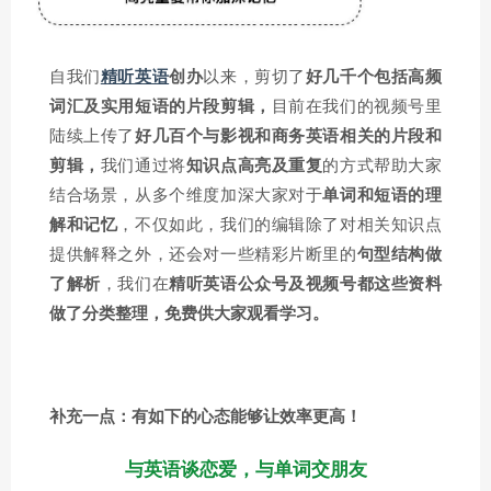
自我们
精听英语
创办
以来，剪切了
好几千个包括高频
词汇及实用短语的片段
剪辑，
目前在我们的视频号里
陆续上传了
好几百个与影视和商务英语相关的片段和
剪辑，
我们通过将
知识点高亮及重复
的方式帮助大家
结合场景，从多个维度加深大家对于
单词和短语的理
解和记忆
，不仅如此，我们的编辑除了对相关知识点
提供解释之外，还会对一些精彩片断里的
句型结构做
了解析
，我们在
精听英语公众号及视频号都这些资料
做了分类整理，免费供大家观看学习。
补充一点：有如下的心态能够让效率更高！
与英语谈恋爱，与单词交朋友