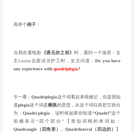
再举个
例子
：
当我在看电影
《遇见你之前》
时，遇到一个场景：女
主Louisa去面试当护工时，女主问道：
Do you have
any experience with
quadriplegia
?
乍一看：
Quadriplegia
这个词看起来很难记，但是我知
道
plegia
这个词是
瘫痪
的意思，从这个词往前把它拆分
为：
Quadri-plegia
，这时候如果你知道
“Quadri”
这个
前缀表示“四个部分”【类似词根的单词如：
Quadrangle（四角形）、Quadrilateral（四边的）
】