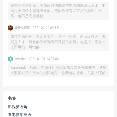
我曾经也是翻译，美国政府的翻译与中国的翻译没法比，中
国是十四亿中精选出来的，美国政府有些官员的素质并不
高，也不是高标准精
德雷克居民
2021-03-24 09:15:11
张京在国内外引发众多关注，并登上热搜。然而没有人生来
就是人才，所有的光鲜都离不开背后的努力与坚持。优秀的
人不可怕，可怕的
owenlee
2021-01-01 13:03:08
Facebook、Twitter等国外社交媒体前高管掀开遮羞布，透露
大数据对用户行为的极限追踪：你我都在裸奔，很多人浑然
书签
影视英语角
看电影学英语