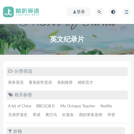
登录
英文纪录片
分类筛选
商务英语
看美剧学英语
美剧推荐
精听官方
相关标签
A bit of China
BBC纪录片
My Octopus Teacher
Netflix
兄弟罗漫史
养成
奥巴马
好基友
我的章鱼老师
拜登
价格