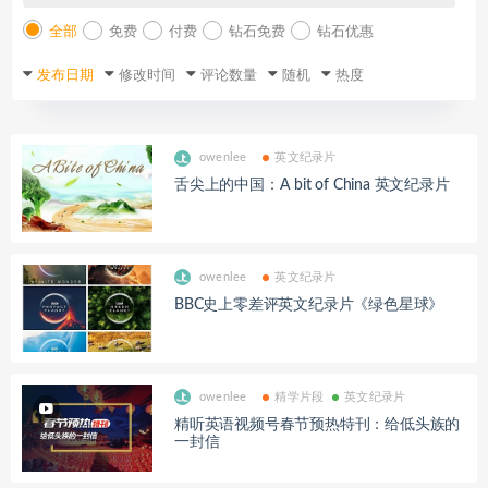
全部
免费
付费
钻石免费
钻石优惠
发布日期
修改时间
评论数量
随机
热度
owenlee
英文纪录片
舌尖上的中国：A bit of China 英文纪录片
owenlee
英文纪录片
BBC史上零差评英文纪录片《绿色星球》
owenlee
精学片段
英文纪录片
精听英语视频号春节预热特刊：给低头族的
一封信