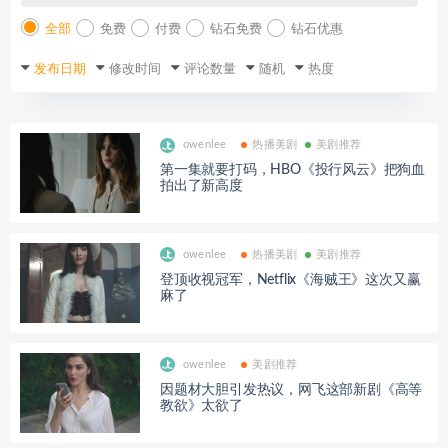
全部
免费
付费
钻石免费
钻石优惠
发布日期
修改时间
评论数量
随机
热度
owenlee
热播美剧
美剧推荐
第一集就要打码，HBO《投行风云》把狗血
拍出了新高度
owenlee
热播美剧
美剧推荐
登顶收视冠军，Netflix《海贼王》这次又赢
麻了
owenlee
美剧推荐
因题材大胆引发热议，网飞这部新剧《高等
教欲》太欲了