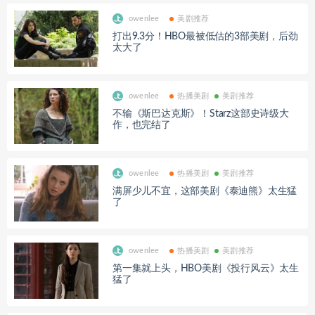
owenlee
美剧推荐
打出9.3分！HBO最被低估的3部美剧，后劲
太大了
owenlee
热播美剧
美剧推荐
不输《斯巴达克斯》！Starz这部史诗级大
作，也完结了
owenlee
热播美剧
美剧推荐
满屏少儿不宜，这部美剧《泰迪熊》太生猛
了
owenlee
热播美剧
美剧推荐
第一集就上头，HBO美剧《投行风云》太生
猛了