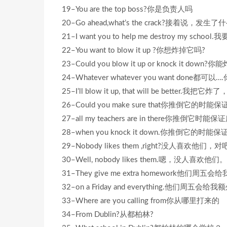
19–You are the top boss?你是负责人吗
20–Go ahead,what’s the crack?接着说，发生
21–I want you to help me destroy my s
22–You want to blow it up ?你想炸掉它吗?
23–Could you blow it up or knock it do
24–Whatever whatever you want done都
25–I’ll blow it up, that will be better.
26–Could you make sure that你推倒它
27–all my teachers are in there你推
28–when you knock it down.你推倒它
29–Nobody likes them ,right?没人喜欢他们，对
30–Well, nobody likes them.嗯，没人喜欢他们。
31–They give me extra homework他
32–on a Friday and everything.他们
33–Where are you calling from你从哪里打来的
34–From Dublin?从都柏林?