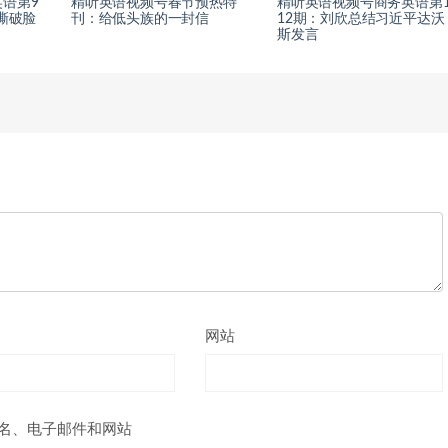
语第9
精听英语视频号春节预热特
精听英语视频号商务英语第
撕破脸
刊：给低头族的一封信
12期：刘欣总结习近平达沃
斯发言
网站
名、电子邮件和网站