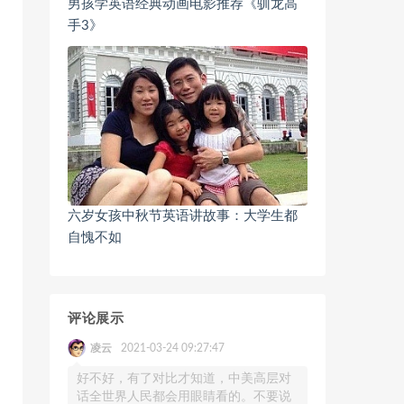
男孩学英语经典动画电影推荐《驯龙高
手3》
六岁女孩中秋节英语讲故事：大学生都
自愧不如
评论展示
凌云
2021-03-24 09:27:47
好不好，有了对比才知道，中美高层对
话全世界人民都会用眼睛看的。不要说