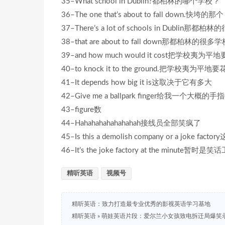
35–What school in Dublin?都柏林的哪个学校？
36–The one that’s about to fall down.快垮的那个
37–There’s a lot of schools in Dublin
38–that are about to fall down那都柏林的
39–and how much would it cost把学校夷为
40–to knock it to the ground.把学校夷为平
41–It depends how big it is这取决于它有多大
42–Give me a ballpark finger给我一个大概
43–figure数
44–Hahahahahahahahah接线员全部笑疯了
45–Is this a demolish company or a jok
46–It’s the joke factory at the minute暂时是笑
精听英语
视频号
精听英语：致力打造最专业优秀的影视英语学习基地
精听英语
»
萌娃英语片段：爱尔兰小女孩致电拆迁局爆笑