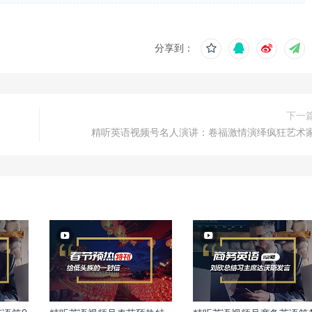
分享到：
下一
精听英语视频号名人演讲：卷福激情演绎疯狂艺术