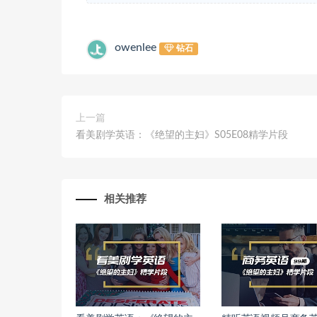
owenlee
钻石
上一篇
看美剧学英语：《绝望的主妇》S05E08精学片段
相关推荐