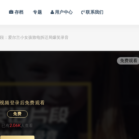
习
存档
专题
用户中心
联系我们
段：爱尔兰小女孩致电拆迁局爆笑录音
免费观看
视频登录后免费观看
免费
已有
2.06K
人查看