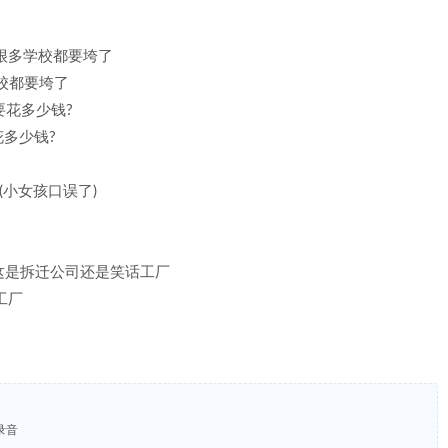
那都柏林的很多学校都要垮了
很多学校都要垮了
平地要花多少钱?
地要花多少钱?
的手指(小女孩口误了)
e factory这是拆迁公司还是笑话工厂
话工厂
录音