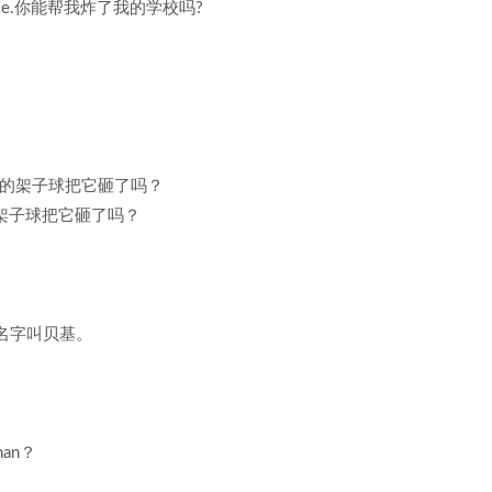
ol, please.你能帮我炸了我的学校吗?
是用一个超大的架子球把它砸了吗？
个超大的架子球把它砸了吗？
?我的名字叫贝基。
man？