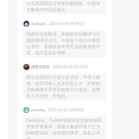
什么美国那边没有拿到翻译稿，中国张
京翻译的内容是杨主
Justsayhi
2021-03-24 09:18:55
我曾经也是翻译，美国政府的翻译与中
国的翻译没法比，中国是十四亿中精选
出来的，美国政府有些官员的素质并不
高，也不是高标准精
德雷克居民
2021-03-24 09:15:11
张京在国内外引发众多关注，并登上热
搜。然而没有人生来就是人才，所有的
光鲜都离不开背后的努力与坚持。优秀
的人不可怕，可怕的
owenlee
2021-01-01 13:03:08
Facebook、Twitter等国外社交媒体前高
管掀开遮羞布，透露大数据对用户行为
的极限追踪：你我都在裸奔，很多人浑