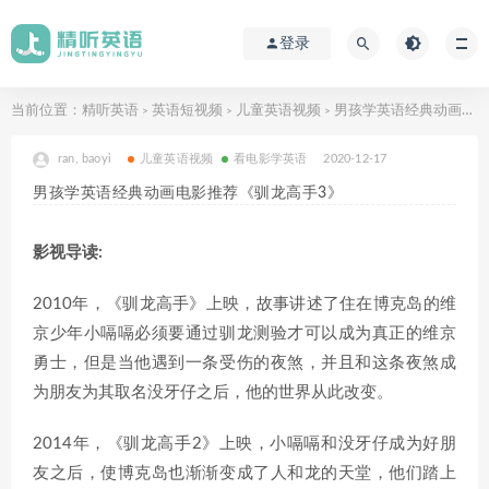
登录
当前位置：
精听英语
英语短视频
儿童英语视频
男孩学英语经典动画电影推荐《驯龙高手3》
>
>
>
ran, baoyi
儿童英语视频
看电影学英语
2020-12-17
男孩学英语经典动画电影推荐《驯龙高手3》
影视导读:
2010年，《驯龙高手》上映，故事讲述了住在博克岛的维
京少年小嗝嗝必须要通过驯龙测验才可以成为真正的维京
勇士，但是当他遇到一条受伤的夜煞，并且和这条夜煞成
为朋友为其取名没牙仔之后，他的世界从此改变。
2014年，《驯龙高手2》上映，小嗝嗝和没牙仔成为好朋
友之后，使博克岛也渐渐变成了人和龙的天堂，他们踏上