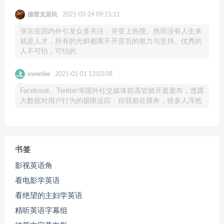
德雷克居民
2021-03-24 09:15:11
张京在国内外引发众多关注，并登上热搜。然而没有人生来
就是人才，所有的光鲜都离不开背后的努力与坚持。优秀的
人不可怕，可怕的
owenlee
2021-01-01 13:03:08
Facebook、Twitter等国外社交媒体前高管掀开遮羞布，透露
大数据对用户行为的极限追踪：你我都在裸奔，很多人浑然
书签
影视英语角
看电影学英语
看绝望的主妇学英语
精听英语字幕组