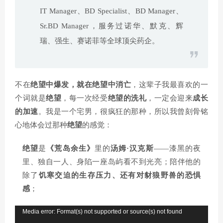
IT Manager、BD Specialist、BD Manager、
Sr.BD Manager，服务过诺华、默克、辉
瑞、强生、赛诺菲等全球顶尖药企。
不在
绝望中爆发，就在绝望中消亡
，这辈子我最喜欢的一
个词就是
绝望
，每一次经受
绝望的洗礼
，一定会迎来
成长
的加速
。我是一个宅男，很疯狂的那种，所以我曾刻骨铭
心地体会过那种
绝望
的感觉：
绝望
是
《荒岛余生》
里的
汤姆·汉克斯
——漆黑的夜
里、独自一人、身陷一座岛屿看不到光亮；陪伴他的
除了
饥寒交迫的生存压力、还有对豺狼野兽的恐惧
感
；
视
Media error: Format(s) not supported or source(s) not found
频