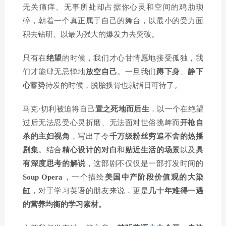
无关痛痒、无事所处却占据你心灵和空间的鸡肋琐
碎，朝着一个真正属于自己的舞台，以最小的受力面
积去钻研、以最为强大的爆发力去突破。
只有在
绝望
的时候，我们才心甘情愿地接受孤独，我
们才能肆无忌惮地
放空自己
。一旦我们
蹲下身
、
静下
心
蓄势待发的时候，脱胎换骨也就指日可待了。
马克·切利
被迫将自己
置之死地而后生
，以一个在绝望
过后无法忍受心灵折磨、无法面对世俗挑衅而
开枪自
杀的主妇视角
，写出了令
千万级粉丝穷追不舍的热播
剧集
。结合
精心设计的对白
和
贴近生活的场景
以及
具
有深度思考的解说
，这部剧不仅仅是一部打发时间的
Soup Opera
，一个描绘
美国
中产阶段价值观的大染
缸
，对于学习英语的朋友来说，更是
几十年难得一遇
的营养均衡的学习素材。