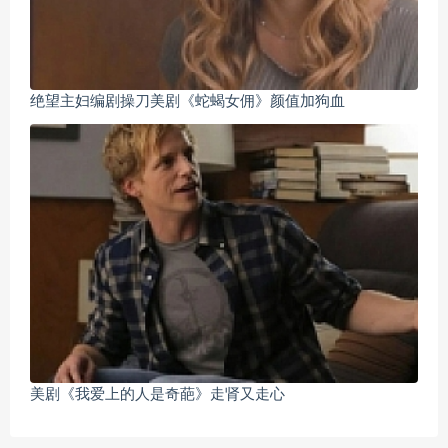
绝望主妇编剧操刀美剧《蛇蝎女佣》颜值加狗血
美剧《我爱上的人是奇葩》走肾又走心