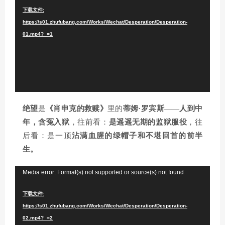
下载文件:
播
https://s01.zhufubang.com/Works/Wechat/Desperation/Desperation-
放
01.mp4?_=1
器
绝望
是
《肖申克的救赎》
里的
蒂姆·罗宾斯
——
人到中
年，含冤入狱
，往前看：
是遥遥无期的监狱服役
，往
后看：是一顶
沾满血腥的绿帽子和不堪回首的前半
生。
视
Media error: Format(s) not supported or source(s) not found
频
下载文件:
播
https://s01.zhufubang.com/Works/Wechat/Desperation/Desperation-
放
02.mp4?_=2
器