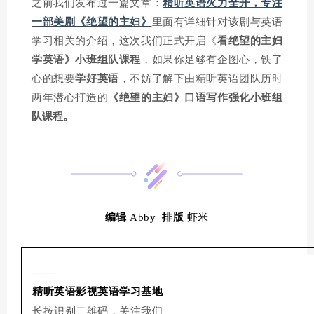
之前我们发布过一篇文章：
精听英语火力全开，专注
一部美剧《绝望的主妇》
里面有详细针对该剧与英语
学习相关的介绍，这次我们正式开启《
看绝望的主妇
学英语》小班组队课程
，如果你足够有企图心，铁了
心的想要
学好英语
，不妨了解下由精听英语团队历时
两年潜心打造的
《绝望的主妇》口语写作强化小班组
队课程。
编辑
Abby
排版
虾米
—
—
精听英语
影视英语学习基地
长按识别二维码，关注我们