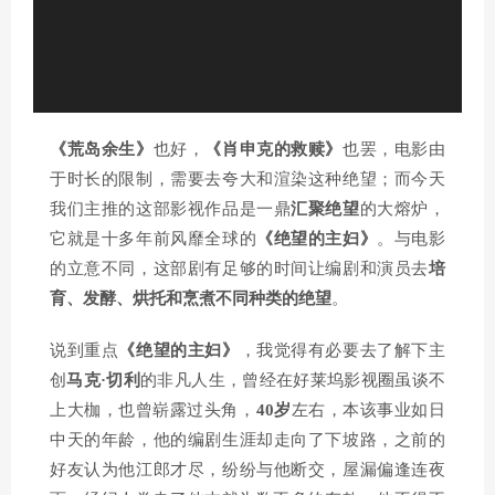
《荒岛余生》
也好，
《肖申克的救赎》
也罢，电影由
于时长的限制，需要去夸大和渲染这种绝望；而今天
我们主推的这部影视作品是一鼎
汇聚
绝望
的大熔炉，
它就是十多年前风靡全球的
《绝望的主妇》
。与电影
的立意不同，这部剧有足够的时间让编剧和演员去
培
育、发酵、烘托和烹煮不同种类的绝望
。
说到重点
《绝望的主妇》
，我觉得有必要去了解下主
创
马克·切利
的非凡人生，曾经在好莱坞影视圈虽谈不
上大枷，也曾崭露过头角，
40岁
左右，本该事业如日
中天的年龄，他的编剧生涯却走向了下坡路，之前的
好友认为他江郎才尽，纷纷与他断交，屋漏偏逢连夜