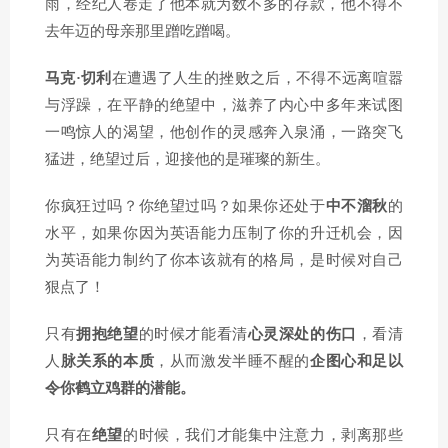
雨，经纪人卷走了他本就为数不多的存款，­他不得不
去年迈的母亲那里蹭吃蹭喝。
马克·切利
在遭遇了人生的挫败之后，不得不远离喧嚣
与浮躁，在平静的绝望中，滋养了内心中多年来试图
一鸣惊人的渴望，他创作的灵感奔入泉涌，一路突飞
猛进，绝望过后，迎接他的是璀璨的新生。
你疯狂过吗？你绝望过吗？如果你还处于
中不溜秋
的
水平，如果你因为英语能力压制了你的升迁机会，因
为英语能力制约了你本该就有的格局，是时候对自己
狠点了！
只有
拥抱绝望
的时候才能看清
心灵深处的伤口
，看清
人
脉关系的本质
，从而激发半睡不醒的
企图心和足以
令你鹤立鸡群的潜能。
只有在
绝望
的时候，我们才能集中注意力，剥离那些