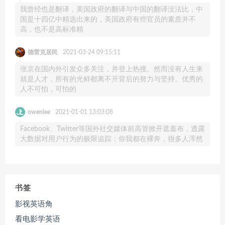
我曾经也是翻译，美国政府的翻译与中国的翻译没法比，中
国是十四亿中精选出来的，美国政府有些官员的素质并不
高，也不是高标准精
德雷克居民
2021-03-24 09:15:11
张京在国内外引发众多关注，并登上热搜。然而没有人生来
就是人才，所有的光鲜都离不开背后的努力与坚持。优秀的
人不可怕，可怕的
owenlee
2021-01-01 13:03:08
Facebook、Twitter等国外社交媒体前高管掀开遮羞布，透露
大数据对用户行为的极限追踪：你我都在裸奔，很多人浑然
书签
影视英语角
看电影学英语