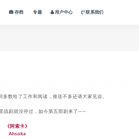
习
存档
专题
用户中心
联系我们
间多数给了工作和阅读，推送不多还请大家见谅。
的星战剧就没停过，如今第五部剧来了——
《阿索卡》
Ahsoka