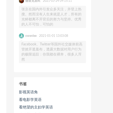
德雷克居民
2021-03-24 09:15:11
张京在国内外引发众多关注，并登上热
搜。然而没有人生来就是人才，所有的
光鲜都离不开背后的努力与坚持。优秀
的人不可怕，可怕的
owenlee
2021-01-01 13:03:08
Facebook、Twitter等国外社交媒体前高
管掀开遮羞布，透露大数据对用户行为
的极限追踪：你我都在裸奔，很多人浑
然
书签
影视英语角
看电影学英语
看绝望的主妇学英语