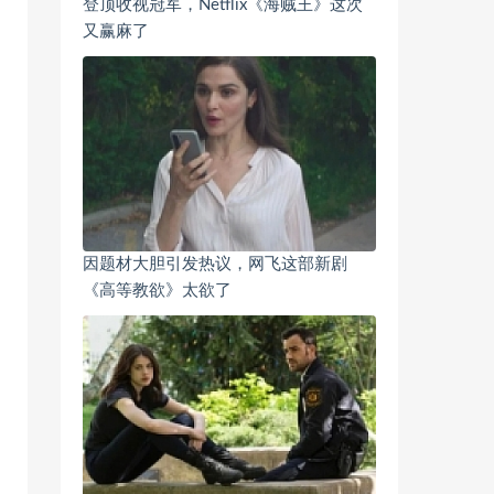
登顶收视冠军，Netflix《海贼王》这次
又赢麻了
因题材大胆引发热议，网飞这部新剧
《高等教欲》太欲了