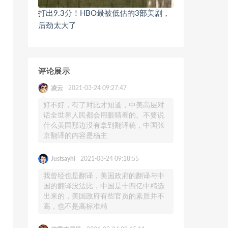
打出9.3分！HBO最被低估的3部美剧，
后劲太大了
评论展示
凌云
2021-03-24 09:27:47
好不好，有了对比才知道，中美高层对
话全世界人民都会用眼睛看的。不要说
什么美国那边没有拿到翻译稿，中国张
京翻译的内容是杨主
Justsayhi
2021-03-24 09:18:55
我曾经也是翻译，美国政府的翻译与中
国的翻译没法比，中国是十四亿中精选
出来的，美国政府有些官员的素质并不
高，也不是高标准精