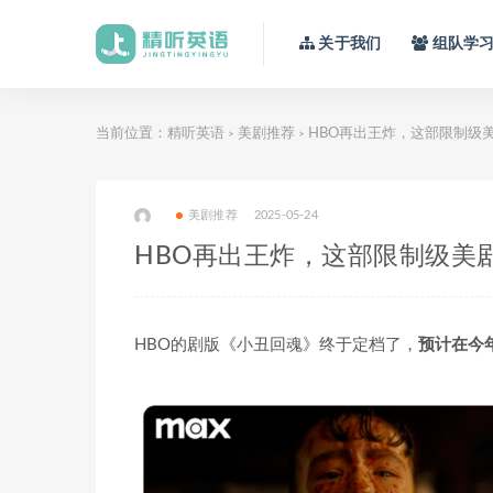
关于我们
组队学
当前位置：
精听英语
美剧推荐
HBO再出王炸，这部限制级
>
>
美剧推荐
2025-05-24
HBO再出王炸，这部限制级美
HBO的剧版《小丑回魂》终于定档了，
预计在今