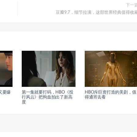
下一
豆瓣9.7，细节拉满，这部世界经典值得收
又要爆
第一集就要打码，HBO《投
HBO斥巨资打造的美剧，值
行风云》把狗血拍出了新高
得通宵去看
度