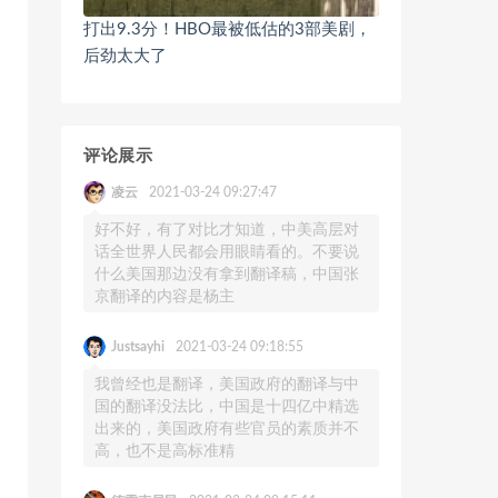
打出9.3分！HBO最被低估的3部美剧，
后劲太大了
评论展示
凌云
2021-03-24 09:27:47
好不好，有了对比才知道，中美高层对
话全世界人民都会用眼睛看的。不要说
什么美国那边没有拿到翻译稿，中国张
京翻译的内容是杨主
Justsayhi
2021-03-24 09:18:55
我曾经也是翻译，美国政府的翻译与中
国的翻译没法比，中国是十四亿中精选
出来的，美国政府有些官员的素质并不
高，也不是高标准精