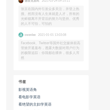
德雷克居民
2021-03-24 09:15:11
张京在国内外引发众多关注，并登上热
搜。然而没有人生来就是人才，所有的
光鲜都离不开背后的努力与坚持。优秀
的人不可怕，可怕的
owenlee
2021-01-01 13:03:08
Facebook、Twitter等国外社交媒体前高
管掀开遮羞布，透露大数据对用户行为
的极限追踪：你我都在裸奔，很多人浑
然
书签
影视英语角
看电影学英语
看绝望的主妇学英语