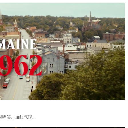
裂嘴笑、血红气球…