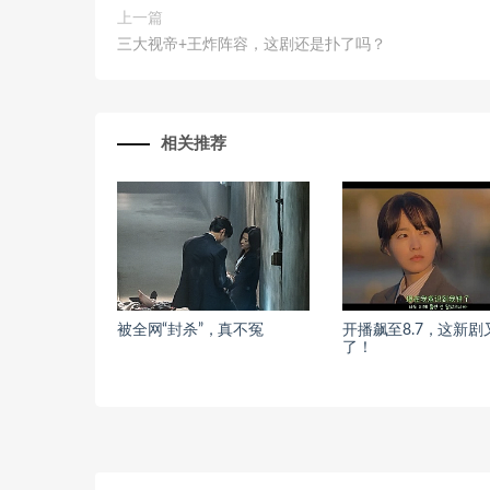
上一篇
三大视帝+王炸阵容，这剧还是扑了吗？
相关推荐
被全网“封杀”，真不冤
开播飙至8.7，这新剧
了！