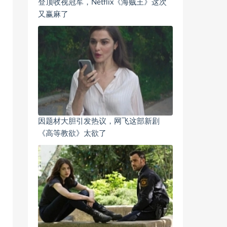
登顶收视冠军，Netflix《海贼王》这次
又赢麻了
因题材大胆引发热议，网飞这部新剧
《高等教欲》太欲了