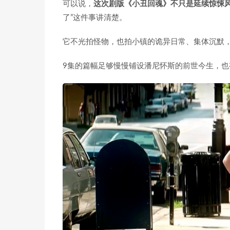
可以说，
这次剧版《小丑回魂》不只是延续惊悚
了”这件事讲清楚。
它不光拍怪物，也拍小镇的诡异日常、集体沉默
9集的篇幅足够慢慢铺设潘尼怀斯的前世今生，也