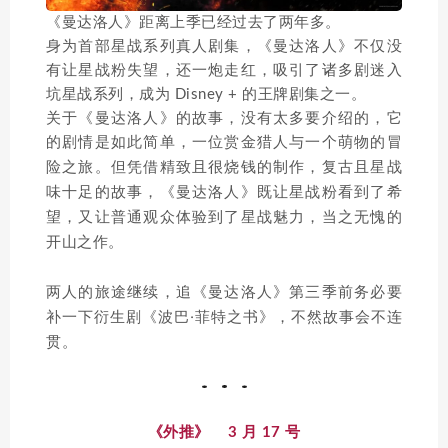
《曼达洛人》距离上季已经过去了两年多。
身为首部星战系列真人剧集，《曼达洛人》不仅没
有让星战粉失望，还一炮走红，吸引了诸多剧迷入
坑星战系列，成为 Disney + 的王牌剧集之一。
关于《曼达洛人》的故事，没有太多要介绍的，它
的剧情是如此简单，一位赏金猎人与一个萌物的冒
但凭借精致且很烧钱的制作，复古且星战
险之旅。
味十足的故事，《曼达洛人》既让星战粉看到了希
望，又让普通观众体验到了星战魅力，当之无愧的
开山之作。
两人的旅途继续，追《曼达洛人》第三季前务必要
补一下衍生剧《波巴·菲特之书》，不然故事会不连
贯。
《外推》 3 月 17 号