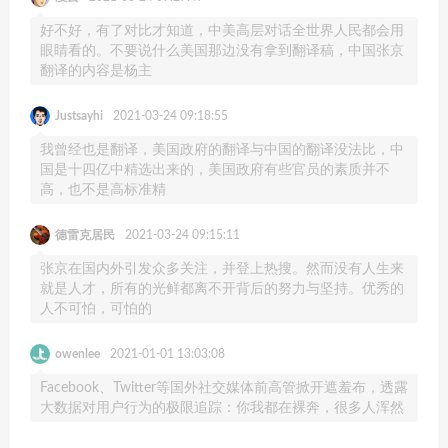
好不好，有了对比才知道，中美高层对话全世界人民都会用
眼睛看的。不要说什么美国那边没有拿到翻译稿，中国张京
翻译的内容是杨主
Justsayhi
2021-03-24 09:18:55
我曾经也是翻译，美国政府的翻译与中国的翻译没法比，中
国是十四亿中精选出来的，美国政府有些官员的素质并不
高，也不是高标准精
德雷克居民
2021-03-24 09:15:11
张京在国内外引发众多关注，并登上热搜。然而没有人生来
就是人才，所有的光鲜都离不开背后的努力与坚持。优秀的
人不可怕，可怕的
owenlee
2021-01-01 13:03:08
Facebook、Twitter等国外社交媒体前高管掀开遮羞布，透露
大数据对用户行为的极限追踪：你我都在裸奔，很多人浑然