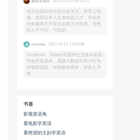
德雷克居民
2021-03-24 09:15:11
张京在国内外引发众多关注，并登上热
搜。然而没有人生来就是人才，所有的
光鲜都离不开背后的努力与坚持。优秀
的人不可怕，可怕的
owenlee
2021-01-01 13:03:08
Facebook、Twitter等国外社交媒体前高
管掀开遮羞布，透露大数据对用户行为
的极限追踪：你我都在裸奔，很多人浑
然
书签
影视英语角
看电影学英语
看绝望的主妇学英语