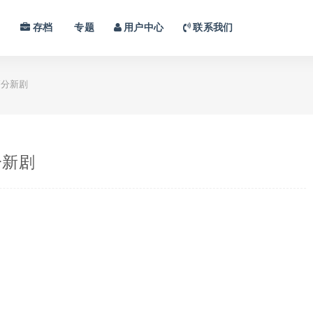
习
存档
专题
用户中心
联系我们
高分新剧
分新剧
？