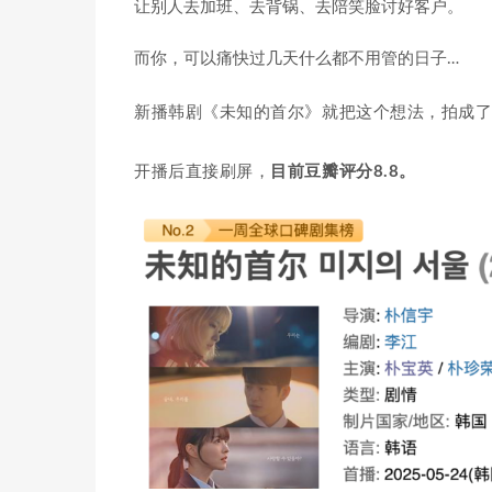
让别人去加班、去背锅、去陪笑脸讨好客户。
而你，可以痛快过几天什么都不用管的日子…
新播韩剧《未知的首尔》就把这个想法，拍成
开播后直接刷屏，
目前豆瓣评分8.8。