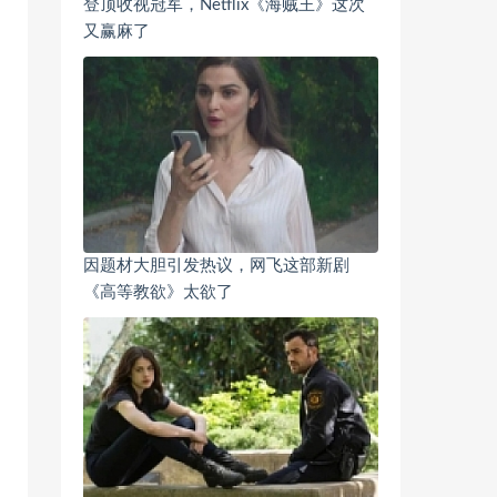
登顶收视冠军，Netflix《海贼王》这次
又赢麻了
因题材大胆引发热议，网飞这部新剧
《高等教欲》太欲了