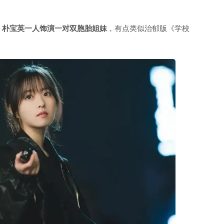
，
朴宝英一人饰演一对双胞胎姐妹
，有点类似治郁版《学校