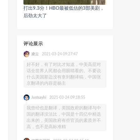
打出9.3分！HBO最被低估的3部美剧，
后劲太大了
评论展示
凌云
2021-03-24 09:27:47
好不好，有了对比才知道，中美高层对
话全世界人民都会用眼睛看的。不要说
什么美国那边没有拿到翻译稿，中国张
京翻译的内容是杨主
Justsayhi
2021-03-24 09:18:55
我曾经也是翻译，美国政府的翻译与中
国的翻译没法比，中国是十四亿中精选
出来的，美国政府有些官员的素质并不
高，也不是高标准精