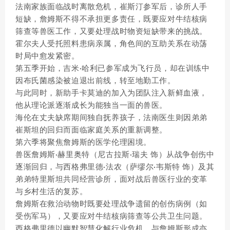
法南家族面临战时离散危机，崔斯汀参军后，诊所人手
短缺，詹姆斯不得不承担更多责任，既要应对牛结核病
筛查等兽医工作，又要处理战时物资短缺带来的挑战。
霍尔夫人受托照料患病亲属，角色间的互助关系在动荡
时局中愈发紧密。
第五季开始，吉米·哈利已参军成为飞行员，却在训练中
因布氏菌感染被迫退出前线，转至地勤工作。
与此同时，新助手卡莫迪的加入为团队注入新鲜血液，
他从理论派逐渐成长为能独当一面的兽医。
海伦在丈夫缺席期间独自抚养孩子，法南医生则因弟弟
崔斯坦的回归而面临家庭关系的重新调整。
第六季将聚焦詹姆斯的医学伦理困境。
兽医詹姆斯·赫里奥特（尼古拉斯·瑞夫 饰）从战争创伤中
逐渐回归，与西格弗里德·法农（萨缪尔·韦斯特 饰）及其
弟弟特里斯坦共同经营诊所，面对战后兽医行业的变革
与乡村生活的复苏。
詹姆斯在救治动物时既要处理战争遗留的创伤病例（如
受伤军马），又要应对牛结核病筛查等公共卫生问题。
西格弗里德以幽默智慧化解行业危机，与詹姆斯形成亦