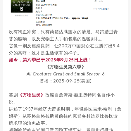
没有狗血冲突，只有药箱沾满露水的清晨、马蹄踏过青
苔的脆响，以及宠物主人手帕包裹的温暖谢礼。
它像一剂反焦虑良药，让200万中国观众在豆瓣打出9.4
分的高呼：这才是生活该有的样子。
如今，第六季已于2025年9月25日上线！
《万物生灵第六季》
All Creatures Great and Small Season 6
首播：2025-09-25(美国)
英剧
《万物生灵》
改编自詹姆斯·赫里奥特同名自传小
说。
讲述了1937年经济大萧条时期，年轻兽医吉米·哈利（詹
姆斯）从苏格兰格拉斯哥前往约克郡乡村达罗比兽医诊
所求职的治愈故事。
初到诊所的吉米因口音问题下错车站，冒雨步行抵达