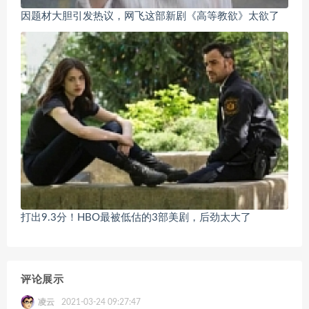
因题材大胆引发热议，网飞这部新剧《高等教欲》太欲了
打出9.3分！HBO最被低估的3部美剧，后劲太大了
评论展示
凌云
2021-03-24 09:27:47