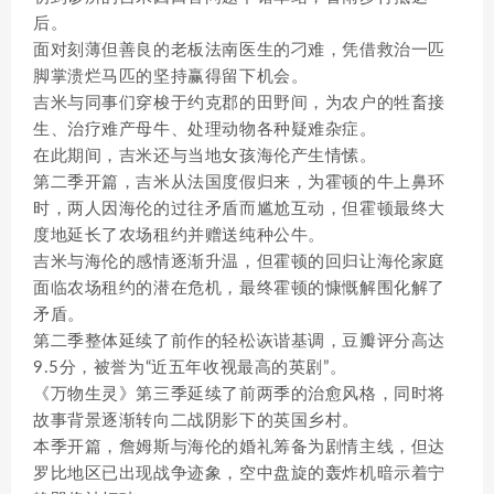
后。
面对刻薄但善良的老板法南医生的刁难，凭借救治一匹
脚掌溃烂马匹的坚持赢得留下机会。
吉米与同事们穿梭于约克郡的田野间，为农户的牲畜接
生、治疗难产母牛、处理动物各种疑难杂症。
在此期间，吉米还与当地女孩海伦产生情愫。
第二季开篇，吉米从法国度假归来，为霍顿的牛上鼻环
时，两人因海伦的过往矛盾而尴尬互动，但霍顿最终大
度地延长了农场租约并赠送纯种公牛。
吉米与海伦的感情逐渐升温，但霍顿的回归让海伦家庭
面临农场租约的潜在危机，最终霍顿的慷慨解围化解了
矛盾。
第二季整体延续了前作的轻松诙谐基调，豆瓣评分高达
9.5分，被誉为“近五年收视最高的英剧”。
《万物生灵》第三季延续了前两季的治愈风格，同时将
故事背景逐渐转向二战阴影下的英国乡村。
本季开篇，詹姆斯与海伦的婚礼筹备为剧情主线，但达
罗比地区已出现战争迹象，空中盘旋的轰炸机暗示着宁