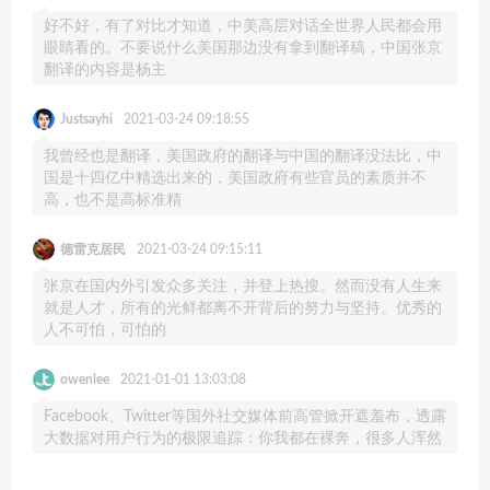
好不好，有了对比才知道，中美高层对话全世界人民都会用
眼睛看的。不要说什么美国那边没有拿到翻译稿，中国张京
翻译的内容是杨主
Justsayhi
2021-03-24 09:18:55
我曾经也是翻译，美国政府的翻译与中国的翻译没法比，中
国是十四亿中精选出来的，美国政府有些官员的素质并不
高，也不是高标准精
德雷克居民
2021-03-24 09:15:11
张京在国内外引发众多关注，并登上热搜。然而没有人生来
就是人才，所有的光鲜都离不开背后的努力与坚持。优秀的
人不可怕，可怕的
owenlee
2021-01-01 13:03:08
Facebook、Twitter等国外社交媒体前高管掀开遮羞布，透露
大数据对用户行为的极限追踪：你我都在裸奔，很多人浑然