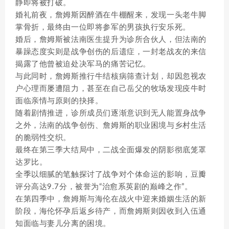
静即将被打破。
婚礼前夜，詹姆斯因醉酒在牛棚醒来，发现一头老牛脚
掌骨折，最终由一位即将参军的男孩执行安乐死。
婚后，詹姆斯被法南医生提升为诊所合伙人，但法南的
暴躁态度实则是战争创伤的后遗症，一封老战友的来信
揭露了他曾被迫处决军马的痛苦记忆。
与此同时，詹姆斯推行牛结核病筛查计划，却因忽视农
户心理而屡遭阻力，甚至在自己岳父的牧场发现疫牛时
面临亲情与原则的抉择。
随着剧情推进，诊所成员们逐渐意识到无人能置身战争
之外，法南的战争创伤、詹姆斯的职业困境与乡村生活
的脆弱性交织。
最终在第三季大结局中，二战全面爆发的阴影彻底笼罩
达罗比。
全季以细腻的笔触探讨了战争对个体命运的影响，豆瓣
评分高达9.7分，被誉为“治愈系英剧的巅峰之作”。
在第四季中，詹姆斯与海伦在战火中迎来婚姻生活的新
阶段，海伦怀孕后返乡待产，而詹姆斯则因收到入伍通
知面临与妻儿分离的困境。