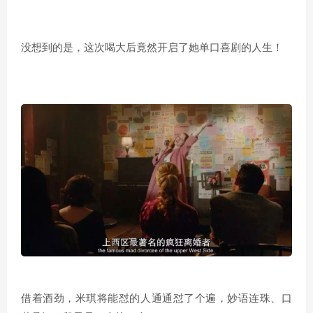
没想到的是，这次喝大后竟然开启了她单口喜剧的人生！
借着酒劲，米琪将能怼的人通通怼了个遍，妙语连珠、口