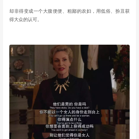
却非得变成一个
大腹便便
、粗鄙的农妇，用低俗、扮丑获
得大众的认可。