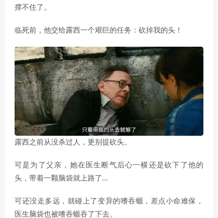
撑不住了。
临死前，他交给露西一个艰巨的任务：砍掉我的头！
露西之前从没杀过人，更别提砍头。
可是为了父亲，她在医生断气后心一横还是砍下了他的
头，带着一颗脑袋就上路了…
可还没走多远，就碰上了变异的嗜吞螈，差点小命难保，
医生脑袋也被嗜吞螈吞了下去。