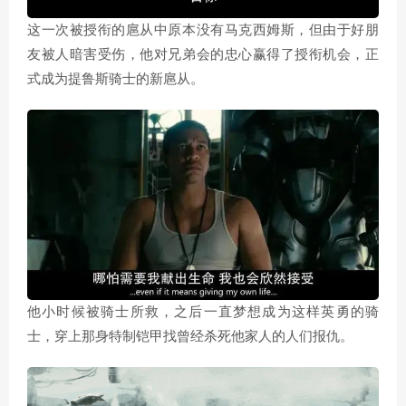
这一次被授衔的扈从中原本没有马克西姆斯，但由于好朋
友被人暗害受伤，他对兄弟会的忠心赢得了授衔机会，正
式成为提鲁斯骑士的新扈从。
他小时候被骑士所救，之后一直梦想成为这样英勇的骑
士，穿上那身特制铠甲找曾经杀死他家人的人们报仇。