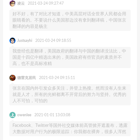
凌云
2021-03-24 09:27:47
好不好，有了对比才知道，中美高层对话全世界人民都会用
眼睛看的。不要说什么美国那边没有拿到翻译稿，中国张京
翻译的内容是杨主
Justsayhi
2021-03-24 09:18:55
我曾经也是翻译，美国政府的翻译与中国的翻译没法比，中
国是十四亿中精选出来的，美国政府有些官员的素质并不
高，也不是高标准精
德雷克居民
2021-03-24 09:15:11
张京在国内外引发众多关注，并登上热搜。然而没有人生来
就是人才，所有的光鲜都离不开背后的努力与坚持。优秀的
人不可怕，可怕的
owenlee
2021-01-01 13:03:08
Facebook、Twitter等国外社交媒体前高管掀开遮羞布，透露
大数据对用户行为的极限追踪：你我都在裸奔，很多人浑然