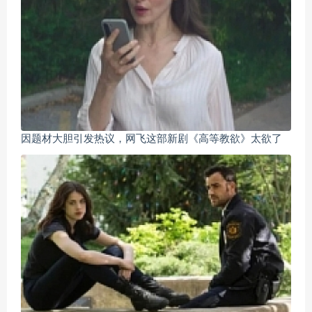
因题材大胆引发热议，网飞这部新剧《高等教欲》太欲了