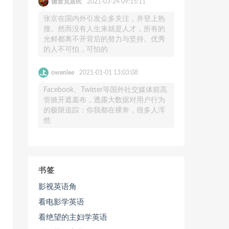
德雷克居民
2021-03-24 09:15:11
张京在国内外引发众多关注，并登上热
搜。然而没有人生来就是人才，所有的
光鲜都离不开背后的努力与坚持。优秀
的人不可怕，可怕的
owenlee
2021-01-01 13:03:08
Facebook、Twitter等国外社交媒体前高
管掀开遮羞布，透露大数据对用户行为
的极限追踪：你我都在裸奔，很多人浑
然
书签
影视英语角
看电影学英语
看绝望的主妇学英语