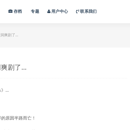
习
存档
专题
用户中心
联系我们
洞爽剧了…
爽剧了…
杀》…
样的原因半路而亡！