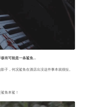
手极有可能是一条鲨鱼…
的影子，何况鲨鱼在酒店出没这件事本就很扯。
是鲨鱼本鲨！