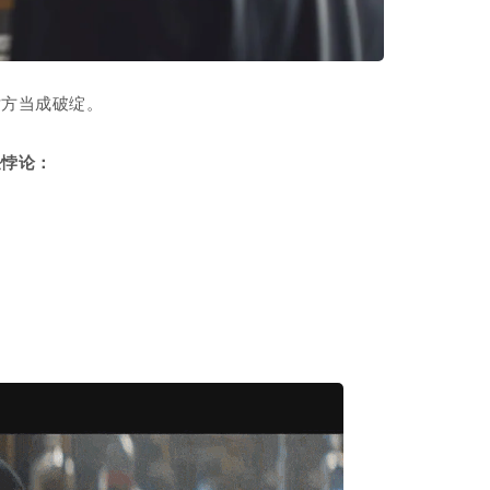
对方当成破绽。
任悖论
：