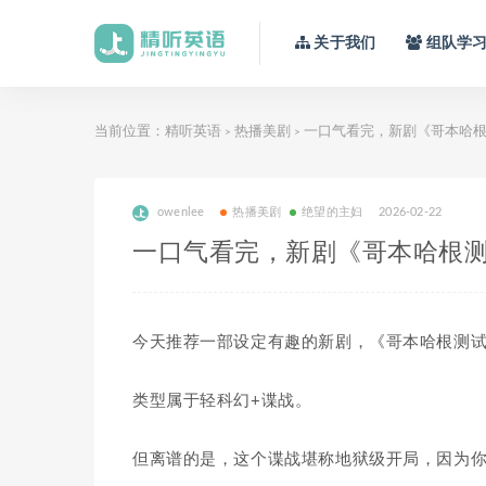
关于我们
组队学
当前位置：
精听英语
热播美剧
一口气看完，新剧《哥本哈根
>
>
owenlee
热播美剧
绝望的主妇
2026-02-22
一口气看完，新剧《哥本哈根
今天推荐一部设定有趣的新剧，《
哥本哈根测
类型属于轻科幻+谍战。
但离谱的是，这个谍战堪称地狱级开局，因为你