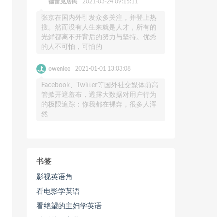
德雷克居民
2021-03-24 09:15:11
张京在国内外引发众多关注，并登上热
搜。然而没有人生来就是人才，所有的
光鲜都离不开背后的努力与坚持。优秀
的人不可怕，可怕的
owenlee
2021-01-01 13:03:08
Facebook、Twitter等国外社交媒体前高
管掀开遮羞布，透露大数据对用户行为
的极限追踪：你我都在裸奔，很多人浑
然
书签
影视英语角
看电影学英语
看绝望的主妇学英语