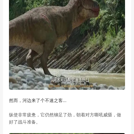
然而，河边来了个不速之客…
纵使非常疲惫，它仍然铆足了劲，朝着对方嘶吼威慑，做
好了战斗准备。