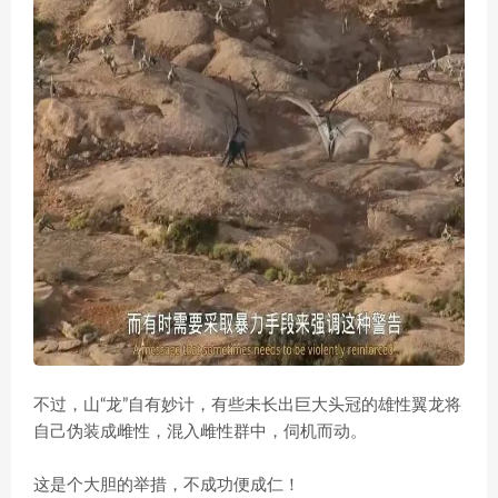
不过，山“龙”自有妙计，有些未长出巨大头冠的雄性翼龙将
自己伪装成雌性，混入雌性群中，伺机而动。
这是个大胆的举措，不成功便成仁！