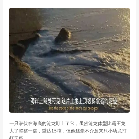
一只潜伏在海底的沧龙盯上了它，虽然沧龙体型比霸王龙
大了整整一倍，重达15吨，但他丝毫不介意来只小幼龙打
打牙祭。