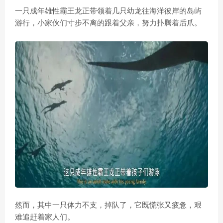
一只成年雄性霸王龙正带领着几只幼龙往海洋彼岸的岛屿
游行，小家伙们寸步不离的跟着父亲，努力扑腾着后爪。
然而，其中一只体力不支，掉队了，它既慌张又疲惫，艰
难追赶着家人们。