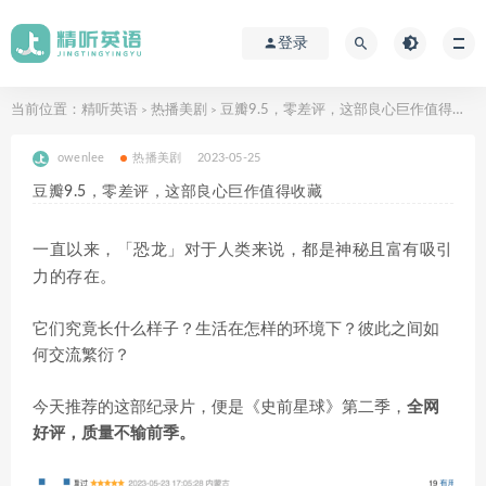
登录
当前位置：
精听英语
热播美剧
豆瓣9.5，零差评，这部良心巨作值得收藏
>
>
owenlee
热播美剧
2023-05-25
豆瓣9.5，零差评，这部良心巨作值得收藏
一直以来，「恐龙」对于人类来说，都是神秘且富有吸引
力的存在。
它们究竟长什么样子？生活在怎样的环境下？彼此之间如
何交流繁衍？
今天推荐的这部纪录片，便是《史前星球》第二季，
全网
好评，质量不输前季。