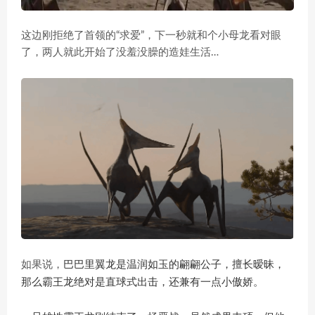
这边刚拒绝了首领的“求爱”，下一秒就和个小母龙看对眼
了，两人就此开始了没羞没臊的造娃生活…
巴巴里翼龙是温润如玉的翩翩公子，擅长暧昧，
如果说，
那么霸王龙绝对是直球式出击，还兼有一点小傲娇。