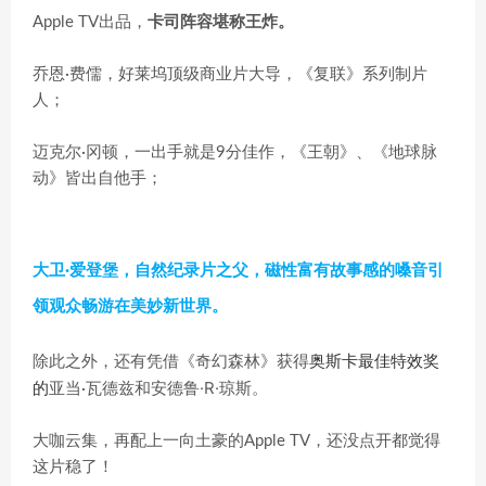
Apple TV出品，
卡司阵容堪称王炸。
乔恩·费儒，好莱坞顶级商业片大导，《复联》系列制片
人；
迈克尔·冈顿，一出手就是9分佳作，《王朝》、《地球脉
动》皆出自他手；
大卫·爱登堡，自然纪录片之父，磁性富有故事感的嗓音引
领观众畅游在美妙新世界。
奥斯卡最佳特效奖
除此之外，还有凭借《奇幻森林》获得
的
安德鲁·R·琼斯。
亚当·瓦德兹和
大咖云集，再配上一向土豪的Apple TV，还没点开都觉得
这片稳了！