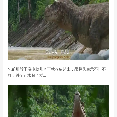
先前那股子蛮横劲儿当下就收敛起来，昂起头表示不打不
打，甚至还求起了爱…