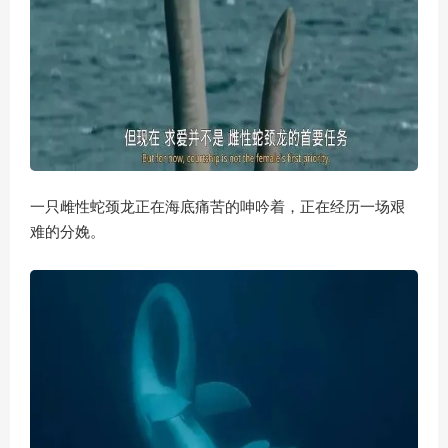
一只雌性蛇颈龙正在海底痛苦的呻吟着，正在经历一场艰
难的分娩。