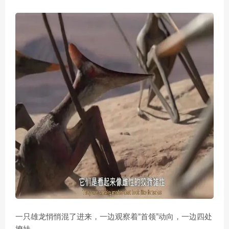
一只雄龙悄悄混了进来，一边观察着“首领”动向，一边四处