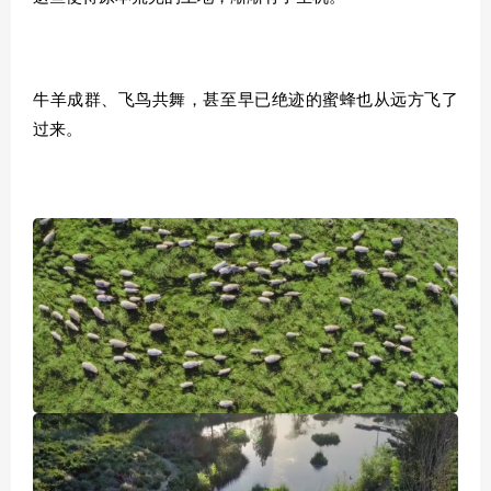
牛羊成群、飞鸟共舞，甚至早已绝迹的蜜蜂也从远方飞了
过来。