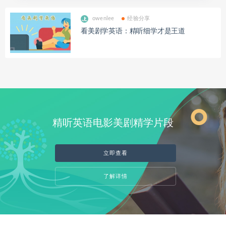
owenlee
经验分享
看美剧学英语：精听细学才是王道
精听英语电影美剧精学片段
立即查看
了解详情