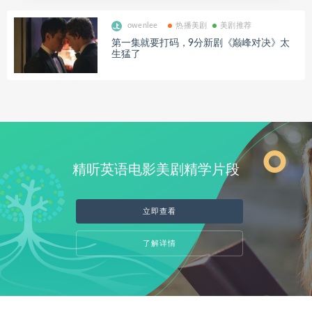
owenlee
热播美剧
美剧推荐
第一集就要打码，9分新剧《巅峰对决》太
生猛了
精听英语电影美剧精学片段
立即查看
了解详情