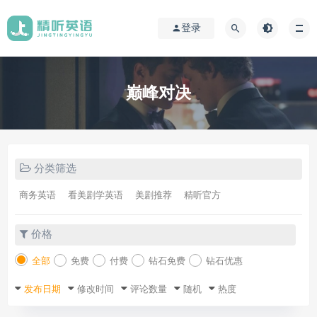
登录
巅峰对决
分类筛选
商务英语
看美剧学英语
美剧推荐
精听官方
价格
全部
免费
付费
钻石免费
钻石优惠
发布日期
修改时间
评论数量
随机
热度