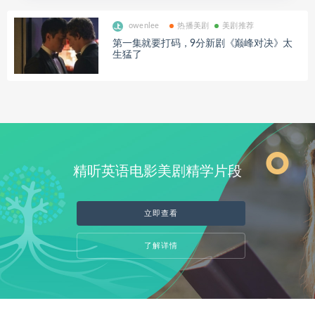
owenlee
热播美剧
美剧推荐
第一集就要打码，9分新剧《巅峰对决》太
生猛了
精听英语电影美剧精学片段
立即查看
了解详情