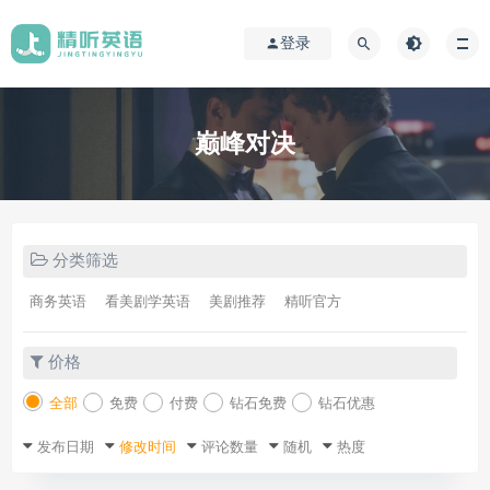
登录
巅峰对决
分类筛选
商务英语
看美剧学英语
美剧推荐
精听官方
价格
全部
免费
付费
钻石免费
钻石优惠
发布日期
修改时间
评论数量
随机
热度