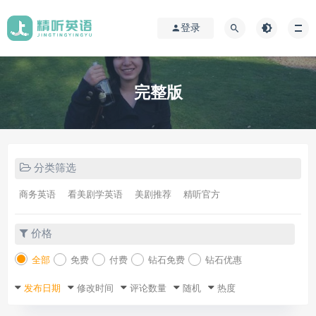
登录
完整版
分类筛选
商务英语
看美剧学英语
美剧推荐
精听官方
价格
全部
免费
付费
钻石免费
钻石优惠
发布日期
修改时间
评论数量
随机
热度