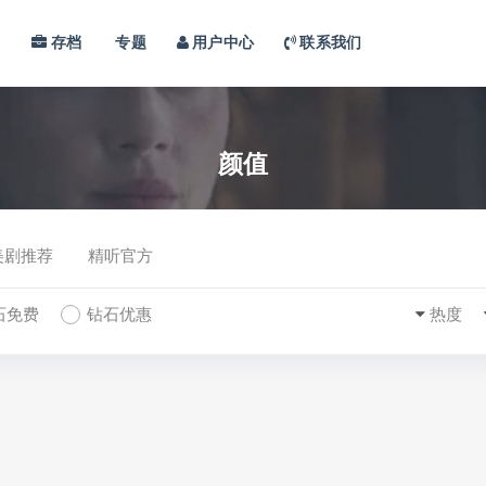
习
存档
专题
用户中心
联系我们
颜值
美剧推荐
精听官方
石免费
钻石优惠
热度