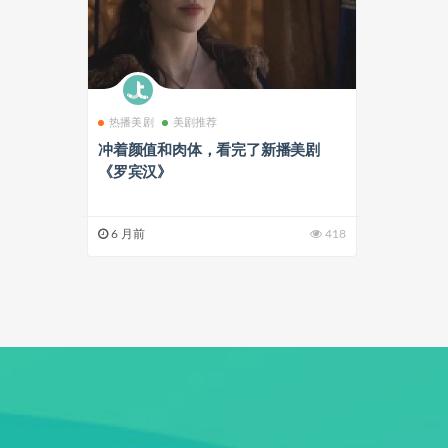
热播美剧
美剧推荐
冲着颜值和肉体，看完了新播美剧
《罗宾汉》
6 月前
418