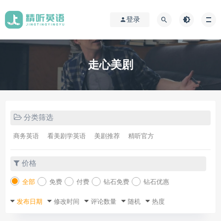
登录
走心美剧
分类筛选
商务英语
看美剧学英语
美剧推荐
精听官方
价格
全部
免费
付费
钻石免费
钻石优惠
发布日期
修改时间
评论数量
随机
热度