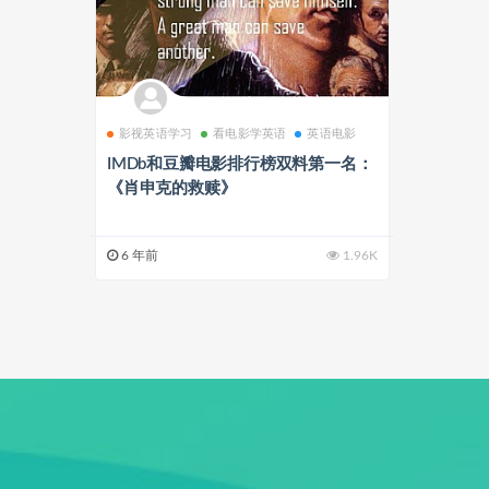
影视英语学习
看电影学英语
英语电影
IMDb和豆瓣电影排行榜双料第一名：
《肖申克的救赎》
6 年前
1.96K