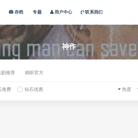
习
存档
专题
用户中心
联系我们
神作
美剧推荐
精听官方
石免费
钻石优惠
热度