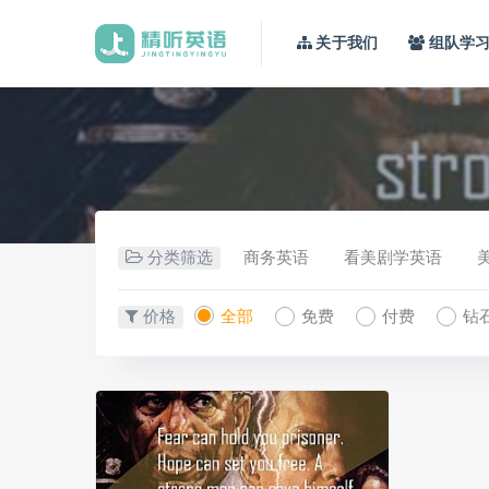
关于我们
组队学
分类筛选
商务英语
看美剧学英语
价格
全部
免费
付费
钻