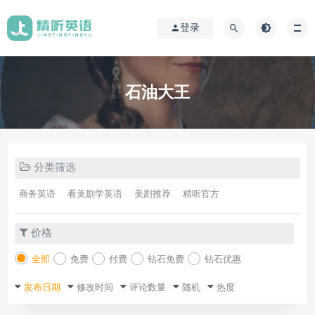
登录
石油大王
分类筛选
商务英语
看美剧学英语
美剧推荐
精听官方
价格
全部
免费
付费
钻石免费
钻石优惠
发布日期
修改时间
评论数量
随机
热度