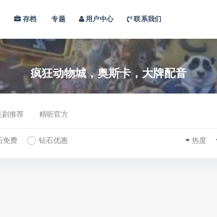
习
存档
专题
用户中心
联系我们
疯狂动物城，奥斯卡，大牌配音
美剧推荐
精听官方
石免费
钻石优惠
热度