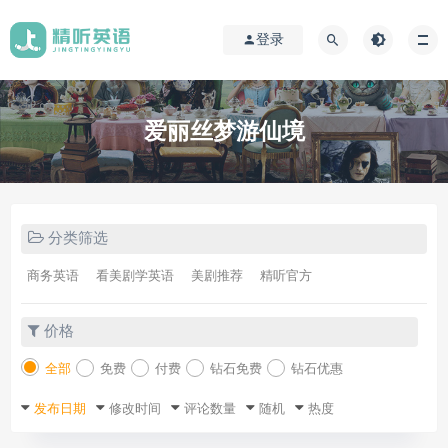
登录
爱丽丝梦游仙境
分类筛选
商务英语
看美剧学英语
美剧推荐
精听官方
价格
全部
免费
付费
钻石免费
钻石优惠
发布日期
修改时间
评论数量
随机
热度