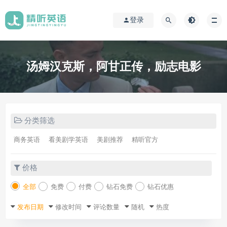
登录
汤姆汉克斯，阿甘正传，励志电影
分类筛选
商务英语
看美剧学英语
美剧推荐
精听官方
价格
全部
免费
付费
钻石免费
钻石优惠
发布日期
修改时间
评论数量
随机
热度