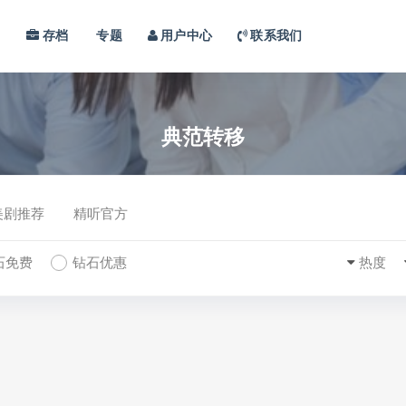
习
存档
专题
用户中心
联系我们
典范转移
美剧推荐
精听官方
石免费
钻石优惠
热度