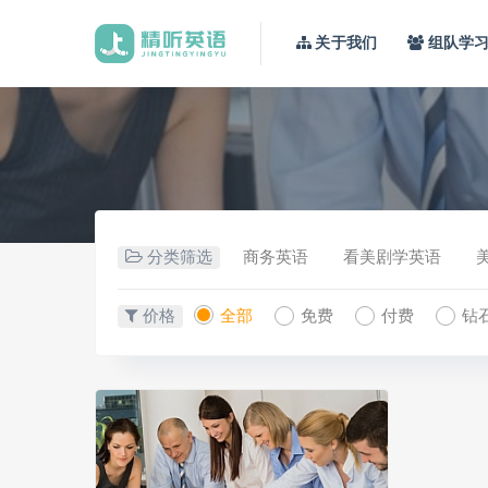
关于我们
组队学
分类筛选
商务英语
看美剧学英语
价格
全部
免费
付费
钻