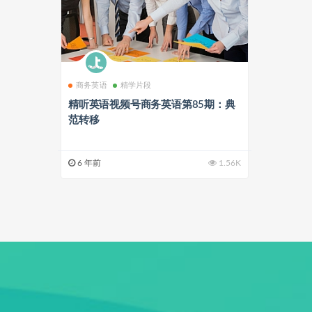
商务英语
精学片段
精听英语视频号商务英语第85期：典
范转移
6 年前
1.56K