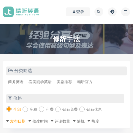
登录
修辞手法
分类筛选
商务英语
看美剧学英语
美剧推荐
精听官方
价格
全部
免费
付费
钻石免费
钻石优惠
发布日期
修改时间
评论数量
随机
热度