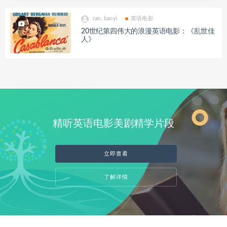
ran, baoyi
英语电影
20世纪第四伟大的浪漫英语电影：《乱世佳
人》
精听英语电影美剧精学片段
立即查看
了解详情