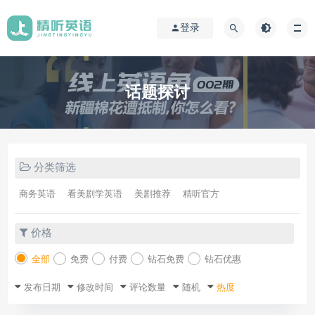
登录
话题探讨
分类筛选
商务英语
看美剧学英语
美剧推荐
精听官方
价格
全部
免费
付费
钻石免费
钻石优惠
发布日期
修改时间
评论数量
随机
热度