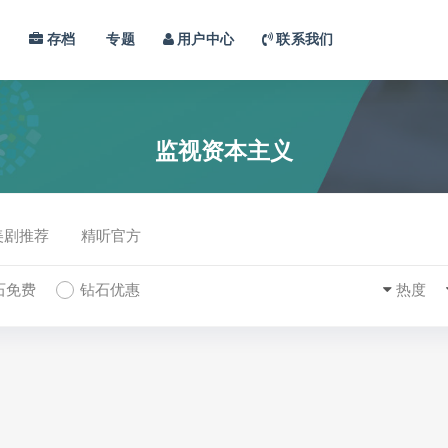
习
存档
专题
用户中心
联系我们
监视资本主义
美剧推荐
精听官方
石免费
钻石优惠
热度