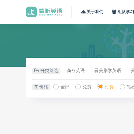
关于我们
组队学
分类筛选
商务英语
看美剧学英语
价格
全部
免费
付费
钻